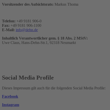
Vorsitzender des Aufsichtsrats:
Markus Thoma
Telefon:
+49 9181 906-0
Fax:
+49 9181 906-1100
E-Mail:
info@dehn.de
$Drupal.t('Opens
in
Inhaltlich Verantwortlicher gem. § 18 Abs. 2 MStV:
new
Uwe Claus, Hans-Dehn-Str.1, 92318 Neumarkt
tab')}
Social Media Profile
Dieses Impressum gilt auch für die folgenden Social Media Profile:
Facebook
$Drupal.t('Opens
in
Instagram
$Drupal.t('Opens
new
in
tab')}