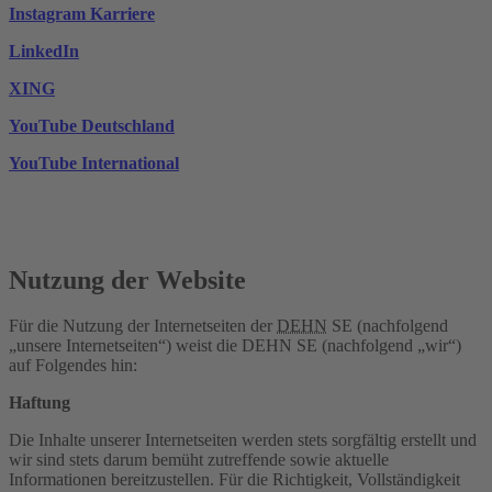
Instagram Karriere
$Drupal.t('Opens
new
in
tab')}
LinkedIn
$Drupal.t('Opens
new
in
tab')}
XING
$Drupal.t('Opens
new
in
tab')}
YouTube Deutschland
$Drupal.t('Opens
new
in
tab')}
YouTube International
$Drupal.t('Opens
new
in
tab')}
new
tab')}
Nutzung der Website
Für die Nutzung der Internetseiten der
DEHN
SE (nachfolgend
„unsere Internetseiten“) weist die DEHN SE (nachfolgend „wir“)
auf Folgendes hin:
Haftung
Die Inhalte unserer Internetseiten werden stets sorgfältig erstellt und
wir sind stets darum bemüht zutreffende sowie aktuelle
Informationen bereitzustellen. Für die Richtigkeit, Vollständigkeit