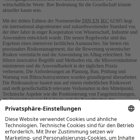
wirtschaftliche Werte. Ihre Bedeutung für die Gesellschaft könnte
aktueller kaum sein.
Mit der dritten Edition der Normenreihe
DIN EN
IEC
62305 liegt
ein international abgestimmter und zukunftsweisender Standard vor,
der über Jahre in enger Kooperation von Wissenschaft, Industrie und
Anwendern entwickelt wurde. Die neuen Regelwerke sind das
Ergebnis eines intensiven fachlichen Austausches. Sie bieten ein
praxisnahes Risikomanagement, das die Bewertung systemischer
Risiken vereinfacht und die Anwendung im Alltag erleichtert. Sie
führen innovative Begriffe und Methoden ein, die Missverständnisse
minimieren und die Anwendbarkeit in der täglichen Praxis
verbessern. Die Anforderungen an Planung, Bau, Prüfung und
Wartung von Blitzschutzsystemen wurden grundlegend überarbeitet.
Die Risikoanalyse basiert nun auf einem einheitlichen Risikowert
und stellt gesellschaftlich relevante Verlustarten in den Mittelpunkt.
Technische Aspekte wie die Positionierung von Fangeinrichtungen,
die Vermeidung von Hot-Spots und die Koordination des
Überspannungsschutzes sind klarer geregelt. Dies spielt
insbesondere für unterschiedlich genutzte Bauten und kritische
Anlagen wie Krankenhäuser, Datenzentren oder Energieversorger
eine zentrale Rolle.
Sie möchten weiterlesen?