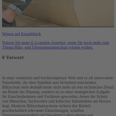
Wissen auf Knopfdruck
Nutzen Sie unser E-Learning-Angebot, wenn Sie noch mehr zum
Thema Blitz- und Überspannungsschutz wissen wollen.
$Drupal.t('Opens
in
0 Vorwort
new
tab')}
In einer vernetzten und hochkomplexen Welt sind es oft unerwartete
Naturkräfte, die über Stabilität und Sicherheit entscheiden.
Blitzschutz steht deshalb heute nicht mehr als rein technisches Detail
am Rande der Planung, sondern ist zu einer strategischen Aufgabe
für Entscheiderinnen und Fachleute geworden, denen der Schutz
von Menschen, Sachwerten und kritischer Infrastruktur am Herzen
liegt. Moderne Blitzschutzsysteme sichern den Betrieb
gesellschaftlich relevanter Einrichtungen, schaffen
Versorgungssicherheit und bewahren Leben ebenso wie