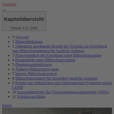
Direkt
Startseite
zum
Inhalt
Kapitelübersicht
Version 1.0 / 2026
0
Vorwort
1
Blitzentladungen
2
Allgemein anerkannte Regeln der Technik zur Errichtung
von Blitzschutzanlagen für bauliche Anlagen
3
Notwendigkeit der Errichtung einer Blitzschutzanlage
4
Bestandteile eines Blitzschutzsystems
5
Planungsunterstützung
6
Äußeres Blitzschutzsystem
7
Inneres Blitzschutzsystem
8
Blitzschutzanlagen für besondere bauliche Anlagen
9
Schutz von elektrischen und elektronischen Systemen gegen
LEMP
10
Auswahlkriterien für Überspannungsschutzgeräte (SPDs)
11
Schutzvorschläge
Image