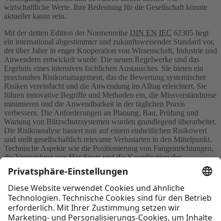
wirtschaftliche Werte. Ihre Bedeutung für die Gesellschaft könnte
aktueller kaum sein.
Mit der dritten Edition der Normenreihe
DIN EN
IEC
62305 liegt
ein international abgestimmter und zukunftsweisender Standard vor,
der über Jahre in enger Kooperation von Wissenschaft, Industrie und
Anwendern entwickelt wurde. Die neuen Regelwerke sind das
Ergebnis eines intensiven fachlichen Austausches. Sie bieten ein
praxisnahes Risikomanagement, das die Bewertung systemischer
Risiken vereinfacht und die Anwendung im Alltag erleichtert. Sie
führen innovative Begriffe und Methoden ein, die Missverständnisse
minimieren und die Anwendbarkeit in der täglichen Praxis
verbessern. Die Anforderungen an Planung, Bau, Prüfung und
Wartung von Blitzschutzsystemen wurden grundlegend überarbeitet.
Die Risikoanalyse basiert nun auf einem einheitlichen Risikowert
und stellt gesellschaftlich relevante Verlustarten in den Mittelpunkt.
Technische Aspekte wie die Positionierung von Fangeinrichtungen,
die Vermeidung von Hot-Spots und die Koordination des
Überspannungsschutzes sind klarer geregelt. Dies spielt
insbesondere für unterschiedlich genutzte Bauten und kritische
Anlagen wie Krankenhäuser, Datenzentren oder Energieversorger
eine zentrale Rolle.
Sie möchten weiterlesen?