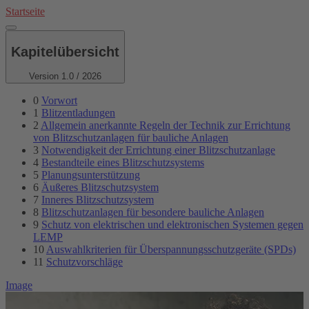
Direkt
Startseite
zum
Inhalt
Kapitelübersicht
Version 1.0 / 2026
0
Vorwort
1
Blitzentladungen
2
Allgemein anerkannte Regeln der Technik zur Errichtung
von Blitzschutzanlagen für bauliche Anlagen
3
Notwendigkeit der Errichtung einer Blitzschutzanlage
4
Bestandteile eines Blitzschutzsystems
5
Planungsunterstützung
6
Äußeres Blitzschutzsystem
7
Inneres Blitzschutzsystem
8
Blitzschutzanlagen für besondere bauliche Anlagen
9
Schutz von elektrischen und elektronischen Systemen gegen
LEMP
10
Auswahlkriterien für Überspannungsschutzgeräte (SPDs)
11
Schutzvorschläge
Image