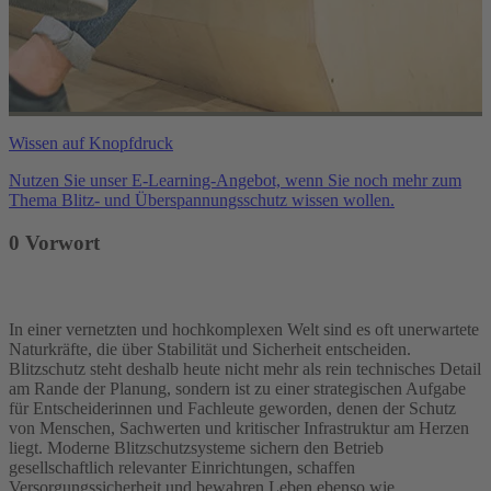
Wissen auf Knopfdruck
Nutzen Sie unser E-Learning-Angebot, wenn Sie noch mehr zum
Thema Blitz- und Überspannungsschutz wissen wollen.
$Drupal.t('Opens
in
0 Vorwort
new
tab')}
In einer vernetzten und hochkomplexen Welt sind es oft unerwartete
Naturkräfte, die über Stabilität und Sicherheit entscheiden.
Blitzschutz steht deshalb heute nicht mehr als rein technisches Detail
am Rande der Planung, sondern ist zu einer strategischen Aufgabe
für Entscheiderinnen und Fachleute geworden, denen der Schutz
von Menschen, Sachwerten und kritischer Infrastruktur am Herzen
liegt. Moderne Blitzschutzsysteme sichern den Betrieb
gesellschaftlich relevanter Einrichtungen, schaffen
Versorgungssicherheit und bewahren Leben ebenso wie